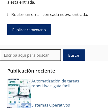
a esta entrada.
Recibir un email con cada nueva entrada.
Buscar
Buscar
Publicación reciente
Automatización de tareas
repetitivas: guía fácil
Sistemas Operativos