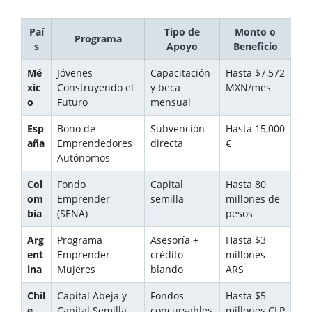
Paí
Tipo de
Monto o
Programa
s
Apoyo
Beneficio
Mé
Jóvenes
Capacitación
Hasta $7,572
xic
Construyendo el
y beca
MXN/mes
o
Futuro
mensual
Esp
Bono de
Subvención
Hasta 15,000
aña
Emprendedores
directa
€
Autónomos
Col
Fondo
Capital
Hasta 80
om
Emprender
semilla
millones de
bia
(SENA)
pesos
Arg
Programa
Asesoría +
Hasta $3
ent
Emprender
crédito
millones
ina
Mujeres
blando
ARS
Chil
Capital Abeja y
Fondos
Hasta $5
e
Capital Semilla
concursables
millones CLP