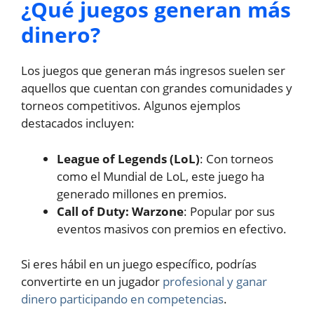
¿Qué juegos generan más
dinero?
Los juegos que generan más ingresos suelen ser
aquellos que cuentan con grandes comunidades y
torneos competitivos. Algunos ejemplos
destacados incluyen:
League of Legends (LoL)
: Con torneos
como el Mundial de LoL, este juego ha
generado millones en premios.
Call of Duty: Warzone
: Popular por sus
eventos masivos con premios en efectivo.
Si eres hábil en un juego específico, podrías
convertirte en un jugador
profesional y ganar
dinero participando en competencias
.