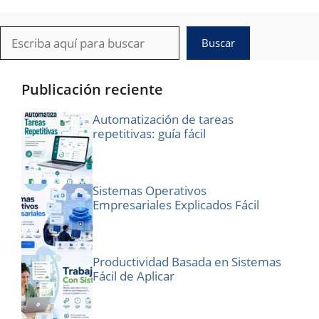
Buscar
Buscar
Publicación reciente
Automatización de tareas
repetitivas: guía fácil
Sistemas Operativos
Empresariales Explicados Fácil
Productividad Basada en Sistemas
Fácil de Aplicar