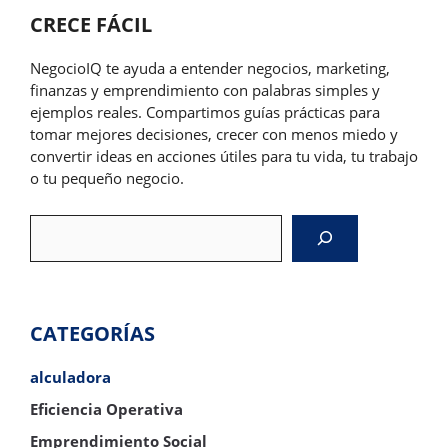
CRECE FÁCIL
NegocioIQ te ayuda a entender negocios, marketing,
finanzas y emprendimiento con palabras simples y
ejemplos reales. Compartimos guías prácticas para
tomar mejores decisiones, crecer con menos miedo y
convertir ideas en acciones útiles para tu vida, tu trabajo
o tu pequeño negocio.
Search
CATEGORÍAS
alculadora
Eficiencia Operativa
Emprendimiento Social