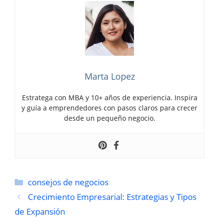
Marta Lopez
Estratega con MBA y 10+ años de experiencia. Inspira
y guía a emprendedores con pasos claros para crecer
desde un pequeño negocio.
Categorías
consejos de negocios
Crecimiento Empresarial: Estrategias y Tipos
de Expansión