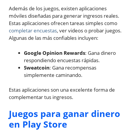
Además de los juegos, existen aplicaciones
móviles diseñadas para generar ingresos reales.
Estas aplicaciones ofrecen tareas simples como
completar encuestas
, ver videos o probar juegos.
Algunas de las más confiables incluyen:
Google Opinion Rewards
: Gana dinero
respondiendo encuestas rápidas.
Sweatcoin
: Gana recompensas
simplemente caminando.
Estas aplicaciones son una excelente forma de
complementar tus ingresos.
Juegos para ganar dinero
en Play Store