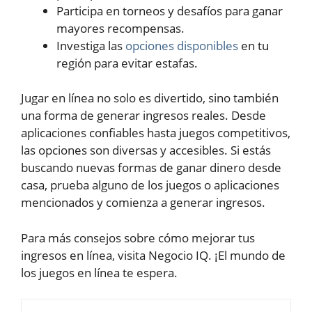
Participa en torneos y desafíos para ganar
mayores recompensas.
Investiga las
opciones disponibles
en tu
región para evitar estafas.
Jugar en línea no solo es divertido, sino también
una forma de generar ingresos reales. Desde
aplicaciones confiables hasta juegos competitivos,
las opciones son diversas y accesibles. Si estás
buscando nuevas formas de ganar dinero desde
casa, prueba alguno de los juegos o aplicaciones
mencionados y comienza a generar ingresos.
Para más consejos sobre cómo mejorar tus
ingresos en línea, visita Negocio IQ. ¡El mundo de
los juegos en línea te espera.