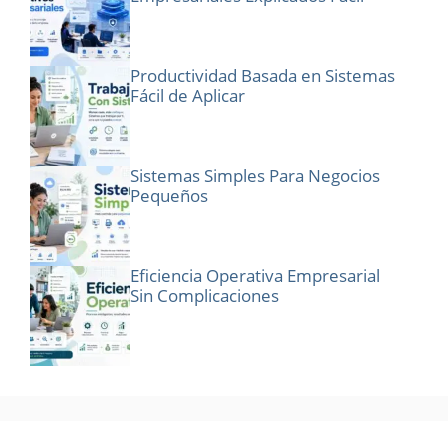
Productividad Basada en Sistemas
Fácil de Aplicar
Sistemas Simples Para Negocios
Pequeños
Eficiencia Operativa Empresarial
Sin Complicaciones