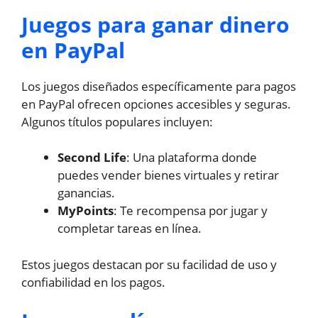
Juegos para ganar dinero
en PayPal
Los juegos diseñados específicamente para pagos
en PayPal ofrecen opciones accesibles y seguras.
Algunos títulos populares incluyen:
Second Life
: Una plataforma donde
puedes vender bienes virtuales y retirar
ganancias.
MyPoints
: Te recompensa por jugar y
completar tareas en línea.
Estos juegos destacan por su facilidad de uso y
confiabilidad en los pagos.