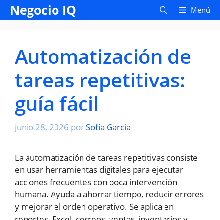
Saltar
Negocio IQ
Menú
al
contenido
Automatización de
tareas repetitivas:
guía fácil
junio 28, 2026
por
Sofía García
La automatización de tareas repetitivas consiste
en usar herramientas digitales para ejecutar
acciones frecuentes con poca intervención
humana. Ayuda a ahorrar tiempo, reducir errores
y mejorar el orden operativo. Se aplica en
reportes, Excel, correos, ventas, inventarios y