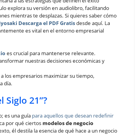
ntana a las estrategias que definen el éxito
lo explora su versión en audiolibro, facilitando
iones mientras te desplazas. Si quieres saber cómo
iyosaki Descarga el PDF Gratis
desde aquí. La
ntemente es vital en el entorno empresarial
cio
es crucial para mantenerse relevante.
ansformar nuestras decisiones económicas y
a los empresarios maximizar su tiempo,
a día.
l Siglo 21”?
ro; es una guía
para aquellos que desean redefinir
ica por qué ciertos
modelos de negocio
texto, él destila la esencia de qué hace a un negocio