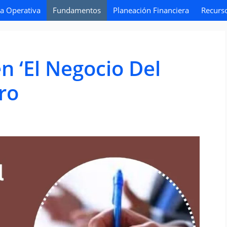
ia Operativa
Fundamentos
Planeación Financiera
Recurs
en ‘El Negocio Del
bro