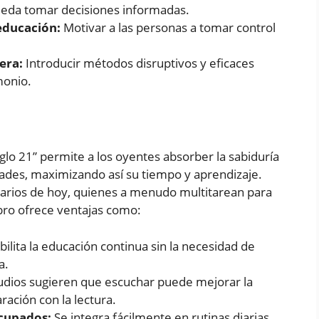
ueda tomar decisiones informadas.
educación:
Motivar a las personas a tomar control
era:
Introducir métodos disruptivos y eficaces
monio.
iglo 21” permite a los oyentes absorber la sabiduría
idades, maximizando así su tiempo y aprendizaje.
resarios de hoy, quienes a menudo multitarean para
ibro ofrece ventajas como:
bilita la educación continua sin la necesidad de
a.
udios sugieren que escuchar puede mejorar la
ación con la lectura.
ocupados:
Se integra fácilmente en rutinas diarias,