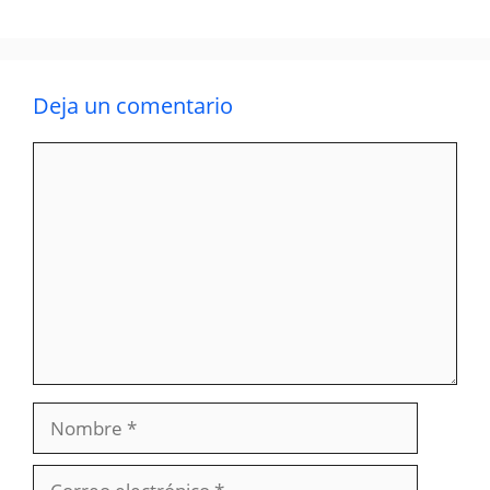
Deja un comentario
Comentario
Nombre
Correo