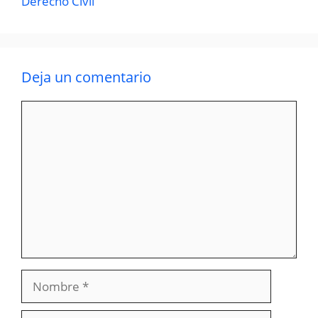
Derecho Civil
Deja un comentario
Comentario
Nombre