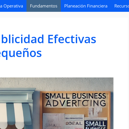
ia Operativa
Fundamentos
Planeación Financiera
Recurs
blicidad Efectivas
equeños