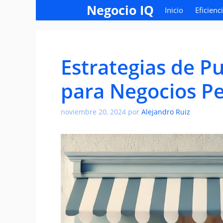
Saltar
Negocio IQ
Inicio
Eficienc
al
contenido
Estrategias de Pu
para Negocios P
noviembre 20, 2024
por
Alejandro Ruiz